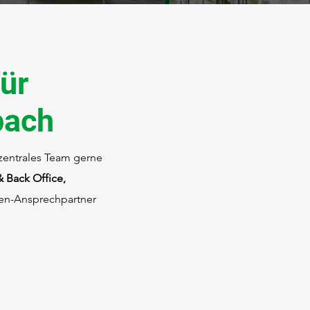
ür
pach
 zentrales Team gerne
 Back Office,
rten-Ansprechpartner