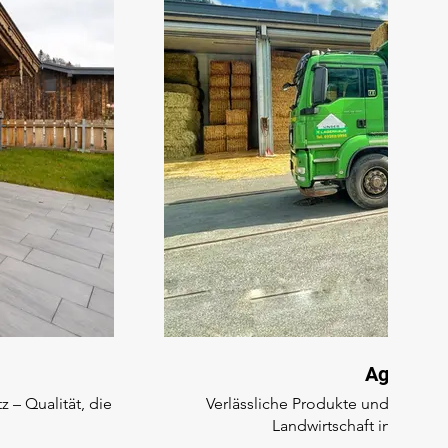
Agrar
 – Qualität, die
Verlässliche Produkte und Know-ho
Landwirtschaft in unsere