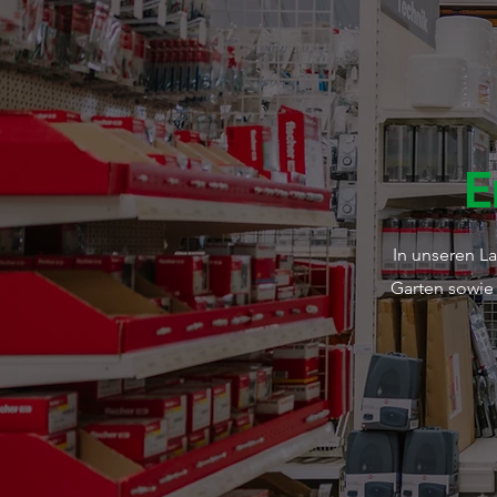
E
In unseren L
Garten sowie 