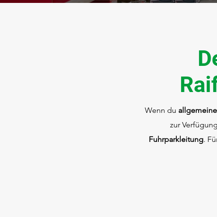
D
Rai
Wenn du
allgemeine
zur Verfügun
Fuhrparkleitung
. F