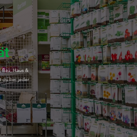
ät
, Bau, Haus &
t du bei jeder