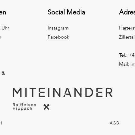
en
Social Media
Adres
0 Uhr
Instagram
Harters
r
Facebook
Zillerta
Tel.: +
Mail:
in
0 &
bH
AGB