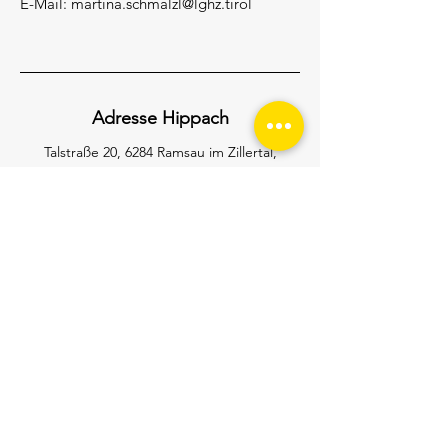
E-Mail:
martina.schmalzl@lghz.tirol
Adresse Hippach
Talstraße 20, 6284 Ramsau im Zillertal,
Austria
Tel.:
+43 5282 2950
Mail:
info@lghz.tirol
Öffnungszeiten
Mo-Fr: 7:00 - 18:00 Uhr
Sa: 8:00 - 12:00 Uhr
So: Geschlossen