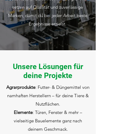
setzen auf Qualität und zuverlässige
Marken, damit du bei jeder Arbeit beste
Ergebnisse erzielst.
Unsere Lösungen für
deine Projekte
Agrarprodukte
: Futter- & Düngemittel von
namhaften Herstellern – für deine Tiere &
Nutzflächen.
Elemente
: Türen, Fenster & mehr –
vielseitige Bauelemente ganz nach
deinem Geschmack.