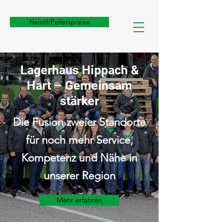
Heizöl/Pelletspreise
Lagerhaus Hippach &
Hart – Gemeinsam
stärker
Die Fusion zweier Standorte
für noch mehr Service,
Kompetenz und Nähe in
unserer Region
Mehr erfahren